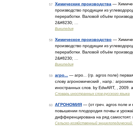
Химические производства
— Химичес
57
производство продукции из углеводоро
переработки. Валовой объём производ
2&#8230; …
Википедия
Химическое производство
— Химичес
58
производство продукции из углеводоро
переработки. Валовой объём производ
2&#8230; …
Википедия
агро...
— агро... (гр. agros поле) перв
59
слову агрономический , напр.: агрохим
иностранных слов. by EdwART, , 2009. аг
Словарь иностранных слов русского языка
АГРОНОМИЯ
— (от греч. agros поле и
60
повышении плодородия почвы и урожайн
дифференцирована на ряд самостоят. 
Сельско-хозяйственный энциклопедический 