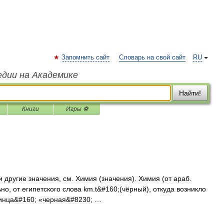
Запомнить сайт
Словарь на свой сайт
RU
едии на Академике
Найти!
Книги
Игры ⚽
 другие значения, см. Химия (значения). Химия (от араб.
винца&#160; «черная&#8230; …