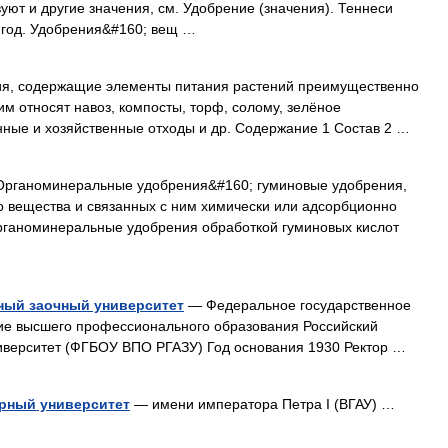
ют и другие значения, см. Удобрение (значения). Теннеси
 год. Удобрения&#160; вещ …
я, содержащие элементы питания растений преимущественно
м относят навоз, компосты, торф, солому, зелёное
нные и хозяйственные отходы и др. Содержание 1 Состав 2 …
рганоминеральные удобрения&#160; гуминовые удобрения,
о вещества и связанных с ним химически или адсорбционно
рганоминеральные удобрения обработкой гуминовых кислот
ный заочный университет
— Федеральное государственное
ие высшего профессионального образования Российский
иверситет (ФГБОУ ВПО РГАЗУ) Год основания 1930 Ректор …
рный университет
— имени императора Петра I (ВГАУ) …