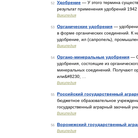
Удобрение
— У этого термина существу
52
результат применения удобрений 1942
Википедия
Органические удобрения
— удобрени
53
в форме органических соединений. К ни
удобрение, ил (сапропель), промышле
Википедия
Органо-минеральные удобрения
— О
54
удобрения, состоящие из органическог
минеральных соединений. Получают о
или&#8230; …
Википедия
Российский государственный аграр
55
бюджетное образовательное учрежден
государственный аграрный заочный ун
Википедия
Воронежский государственный агра
56
Википедия