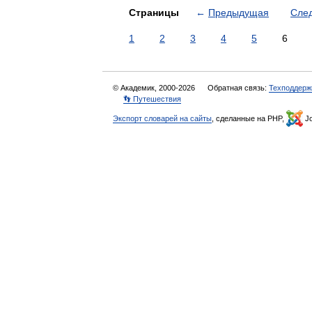
Страницы
←
Предыдущая
Сле
1
2
3
4
5
6
© Академик, 2000-2026
Обратная связь:
Техподдерж
👣 Путешествия
Экспорт словарей на сайты
, сделанные на PHP,
Jo