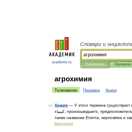
Словари и энциклоп
academic.ru
Толкования
Переводы
агрохимия
Толкование
Перевод
Книги
Химия
— У этого термина существуют и
51
کيمياء‎‎, произошедшего, предположительно, от египетского слова km.t&#160;(чёрный), откуда возникло
также название Египта, чернозёма и с
Википедия