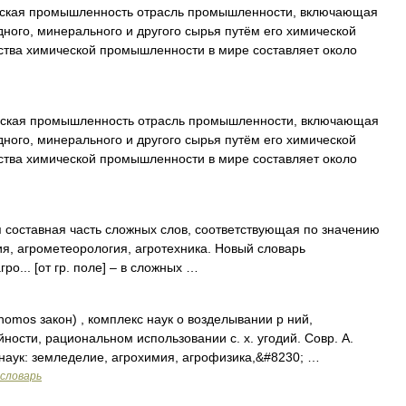
кая промышленность отрасль промышленности, включающая
дного, минерального и другого сырья путём его химической
ства химической промышленности в мире составляет около
кая промышленность отрасль промышленности, включающая
дного, минерального и другого сырья путём его химической
ства химической промышленности в мире составляет около
ая составная часть сложных слов, соответствующая по значению
ия, агрометеорология, агротехника. Новый словарь
ро... [от гр. поле] – в сложных …
 nomos закон) , комплекс наук о возделывании р ний,
ости, рациональном использовании с. х. угодий. Совр. А.
наук: земледелие, агрохимия, агрофизика,&#8230; …
словарь