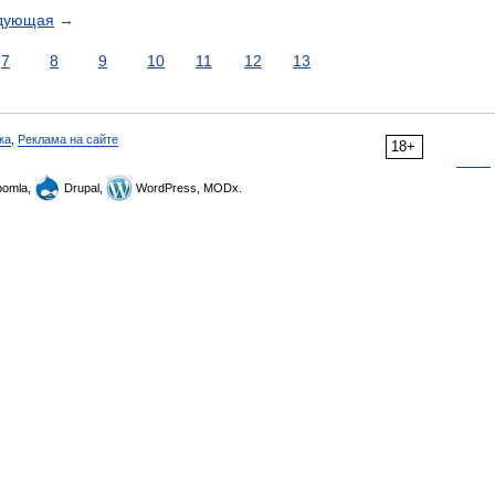
дующая
→
7
8
9
10
11
12
13
ка
,
Реклама на сайте
18+
omla,
Drupal,
WordPress, MODx.